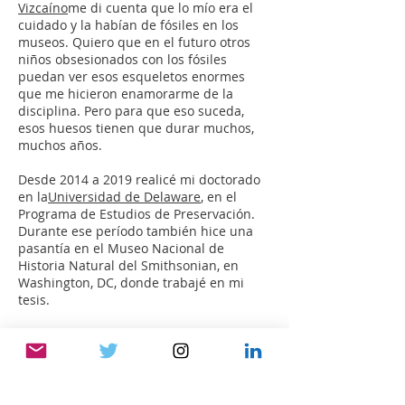
Vizcaíno
me di cuenta que lo mío era el
cuidado y la habían de fósiles en los
museos. Quiero que en el futuro otros
niños obsesionados con los fósiles
puedan ver esos esqueletos enormes
que me hicieron enamorarme de la
disciplina. Pero para que eso suceda,
esos huesos tienen que durar muchos,
muchos años.
Desde 2014 a 2019 realicé mi doctorado
en la
Universidad de Delaware
, en el
Programa de Estudios de Preservación.
Durante ese período también hice una
pasantía en el Museo Nacional de
Historia Natural del Smithsonian, en
Washington, DC, donde trabajé en mi
tesis.
Hoy en día soy la Conservadora de
colecciones de historia natural del Yale
Peabody Museum en New Haven, CT. Si
alguien le hubiera dicho a esa Mariana
de 7 años que hoy estuviera donde estoy,